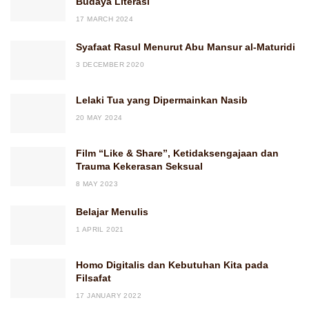
Budaya Literasi
17 MARCH 2024
Syafaat Rasul Menurut Abu Mansur al-Maturidi
3 DECEMBER 2020
Lelaki Tua yang Dipermainkan Nasib
20 MAY 2024
Film “Like & Share”, Ketidaksengajaan dan
Trauma Kekerasan Seksual
8 MAY 2023
Belajar Menulis
1 APRIL 2021
Homo Digitalis dan Kebutuhan Kita pada
Filsafat
17 JANUARY 2022