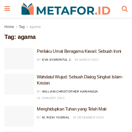
Home
Tag
agama
Tag:
agama
Perilaku Umat Beragama Kiwari: Sebuah Ironi
BY
EVA SYARIFATUL J.
29 MARCH 2021
Wahdatul Wujud: Sebuah Dialog Singkat Islam-
Kristen
BY
WILLIAM CHRISTOPHER HARIANDJA
10 JANUARY 2021
Menghidupkan Tuhan yang Telah Mati
BY
M. RIZKI YUSRIAL
26 DECEMBER 2020