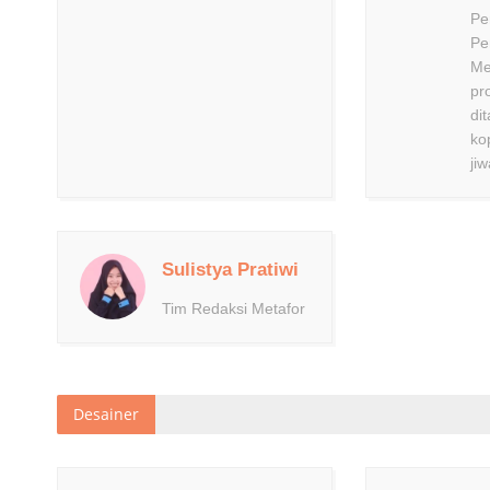
Pe
Pe
Me
pr
di
ko
jiw
Sulistya Pratiwi
Tim Redaksi Metafor
Desainer