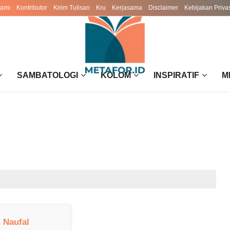
Kami
Kontributor
Kirim Tulisan
Kru
Kerjasama
Disclaimer
Kebijakan Priva
SAMBATOLOGI
KOLOM
INSPIRATIF
M
 Naufal