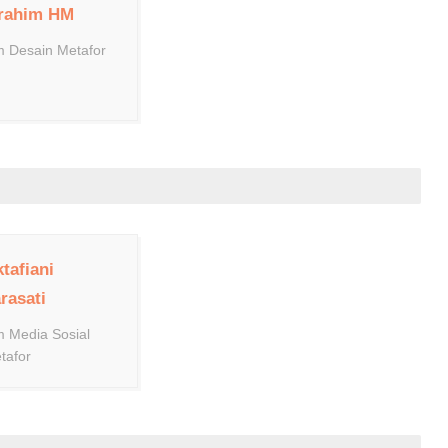
brahim HM
m Desain Metafor
tafiani
rasati
m Media Sosial
tafor