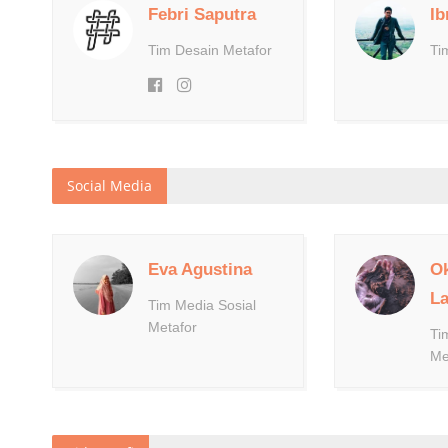
Febri Saputra
I
Tim Desain Metafor
Ti
Social Media
Eva Agustina
Ok
La
Tim Media Sosial
Metafor
Ti
Me