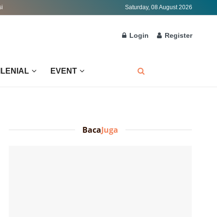
si
Saturday, 08 August 2026
Login
Register
ILENIAL
EVENT
Baca
Juga