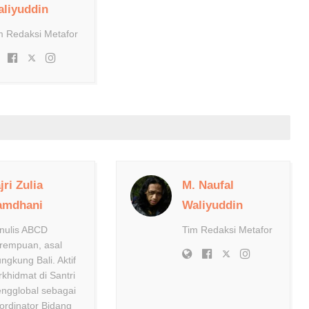
liyuddin
m Redaksi Metafor
jri Zulia
M. Naufal
amdhani
Waliyuddin
nulis ABCD
Tim Redaksi Metafor
rempuan, asal
ungkung Bali. Aktif
rkhidmat di Santri
ngglobal sebagai
ordinator Bidang