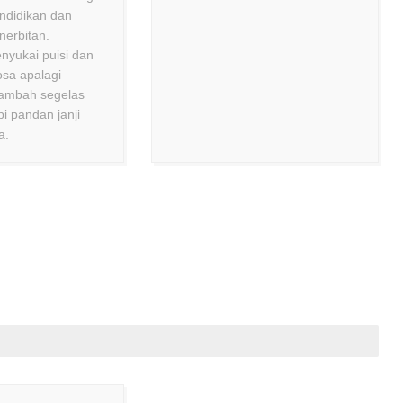
ndidikan dan
nerbitan.
nyukai puisi dan
osa apalagi
tambah segelas
pi pandan janji
a.