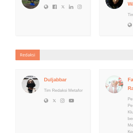
Wa
Ti
Redaksi
Duljabbar
Fa
R
Tim Redaksi Metafor
Pe
Pe
Kl
be
Me
Ko