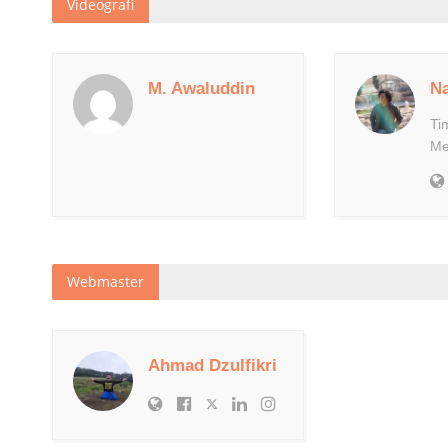
Videografi
M. Awaluddin
Na
Ti
Me
Webmaster
Ahmad Dzulfikri