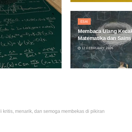
ESAI
Membaca Ulang Keca
Matematika dan Sains
12 FEBRUARY 2026
li kritis, menarik, dan semoga membekas di pikiran