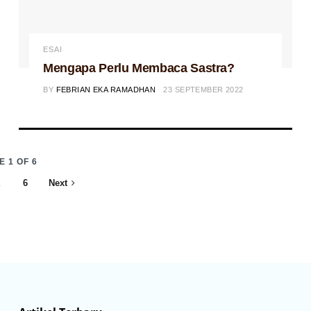
ESAI
Mengapa Perlu Membaca Sastra?
BY
FEBRIAN EKA RAMADHAN
23 SEPTEMBER 2022
E 1 OF 6
…
6
Next