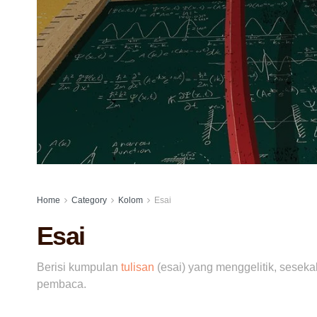
Home
Category
Kolom
Esai
Esai
Berisi kumpulan
tulisan
(esai) yang menggelitik, seseka
pembaca.