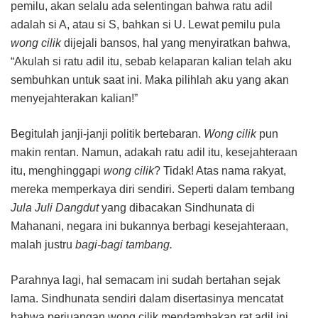
pemilu, akan selalu ada selentingan bahwa ratu adil
adalah si A, atau si S, bahkan si U. Lewat pemilu pula
wong cilik
dijejali bansos, hal yang menyiratkan bahwa,
“Akulah si ratu adil itu, sebab kelaparan kalian telah aku
sembuhkan untuk saat ini. Maka pilihlah aku yang akan
menyejahterakan kalian!”
Begitulah janji-janji politik bertebaran.
Wong cilik
pun
makin rentan. Namun, adakah ratu adil itu, kesejahteraan
itu, menghinggapi
wong cilik
? Tidak! Atas nama rakyat,
mereka memperkaya diri sendiri. Seperti dalam tembang
Jula Juli Dangdut
yang dibacakan Sindhunata di
Mahanani, negara ini bukannya berbagi kesejahteraan,
malah justru
bagi-bagi tambang.
Parahnya lagi, hal semacam ini sudah bertahan sejak
lama. Sindhunata sendiri dalam disertasinya mencatat
bahwa perjuangan wong cilik mendambakan rat adil ini,