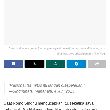
Romo Sindhunata (kanan) sedang mengisi diskusi di Taman Baca Mahanani, Kediri
(Sumber: dok. pribadi penulis | Ainu Rizqi)
“Rasionalitas mitos itu jangan disepelekan.”
—Sindhunata, Mahanani, 4 Juni 2025
Saat Romo Sindhu mengucapkan itu, seketika saya
terhenyak. Sedikit merinding. Barulah setelah itu saya