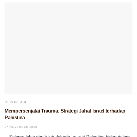
REPORTASE
Mempersenjatai Trauma: Strategi Jahat Israel terhadap
Palestina
27 NOVEMBER 2025
—Selama lebih dari tujuh dekade, rakyat Palestina hidup dalam