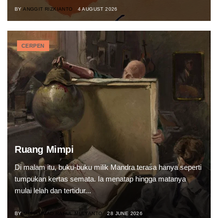
BY
ANGGIT RIZKIANTO
4 AUGUST 2026
CERPEN
Ruang Mimpi
Di malam itu, buku-buku milik Mandra terasa hanya seperti
tumpukan kertas semata. Ia menatap hingga matanya
mulai lelah dan tertidur...
BY
MUHAMMAD RAHUL MULYANTO
28 JUNE 2026