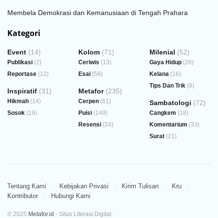
Membela Demokrasi dan Kemanusiaan di Tengah Prahara
Kategori
Event
(14)
Kolom
(71)
Milenial
(52)
Publikasi
(2)
Ceriwis
(13)
Gaya Hidup
(26)
Reportase
(12)
Esai
(58)
Kelana
(16)
Tips Dan Trik
(9)
Inspiratif
(31)
Metafor
(235)
Hikmah
(14)
Cerpen
(61)
Sambatologi
(72)
Sosok
(19)
Puisi
(149)
Cangkem
(18)
Resensi
(24)
Komentarium
(33)
Surat
(21)
Tentang Kami
Kebijakan Privasi
Kirim Tulisan
Kru
Kontributor
Hubungi Kami
© 2025
Metafor.id
- Situs Literasi Digital.