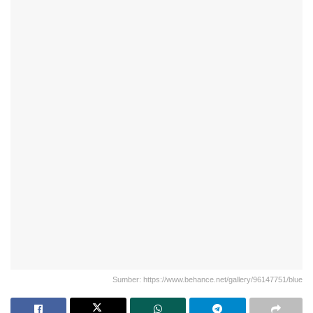
Sumber: https://www.behance.net/gallery/96147751/blue