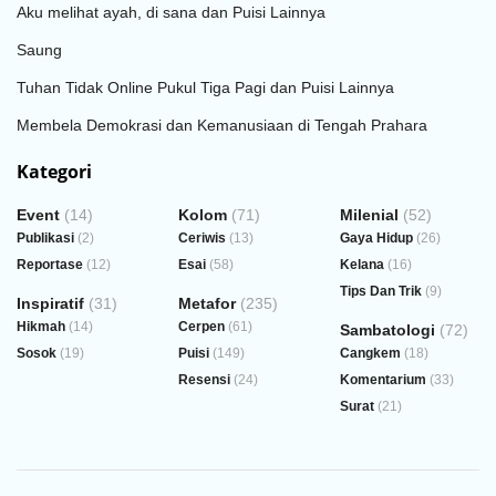
Aku melihat ayah, di sana dan Puisi Lainnya
Saung
Tuhan Tidak Online Pukul Tiga Pagi dan Puisi Lainnya
Membela Demokrasi dan Kemanusiaan di Tengah Prahara
Kategori
Event
(14)
Kolom
(71)
Milenial
(52)
Publikasi
(2)
Ceriwis
(13)
Gaya Hidup
(26)
Reportase
(12)
Esai
(58)
Kelana
(16)
Tips Dan Trik
(9)
Inspiratif
(31)
Metafor
(235)
Hikmah
(14)
Cerpen
(61)
Sambatologi
(72)
Sosok
(19)
Puisi
(149)
Cangkem
(18)
Resensi
(24)
Komentarium
(33)
Surat
(21)