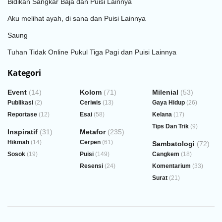
Bidikan Sangkar Baja dan Puisi Lainnya
Aku melihat ayah, di sana dan Puisi Lainnya
Saung
Tuhan Tidak Online Pukul Tiga Pagi dan Puisi Lainnya
Kategori
Event
(14)
Kolom
(71)
Milenial
(53)
Publikasi
(2)
Ceriwis
(13)
Gaya Hidup
(26)
Reportase
(12)
Esai
(58)
Kelana
(17)
Tips Dan Trik
(9)
Inspiratif
(31)
Metafor
(235)
Hikmah
(14)
Cerpen
(61)
Sambatologi
(72)
Sosok
(19)
Puisi
(149)
Cangkem
(18)
Resensi
(24)
Komentarium
(33)
Surat
(21)