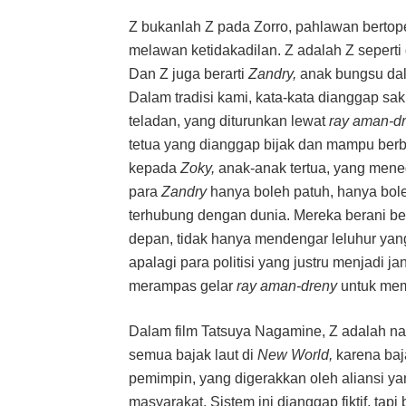
Z bukanlah Z pada Zorro, pahlawan bertope
melawan ketidakadilan. Z adalah Z sepert
Dan Z juga berarti
Zandry,
anak bungsu dal
Dalam tradisi kami, kata-kata dianggap sak
teladan, yang diturunkan lewat
ray aman-d
tetua yang dianggap bijak dan mampu berbic
kepada
Zoky,
anak-anak tertua, yang men
para
Zandry
hanya boleh patuh, hanya bo
terhubung dengan dunia. Mereka berani be
depan, tidak hanya mendengar leluhur yang
apalagi para politisi yang justru menjadi
merampas gelar
ray aman-dreny
untuk mem
Dalam film Tatsuya Nagamine, Z adalah 
semua bajak laut di
New World,
karena baj
pemimpin, yang digerakkan oleh aliansi ya
masyarakat. Sistem ini dianggap fiktif, ta