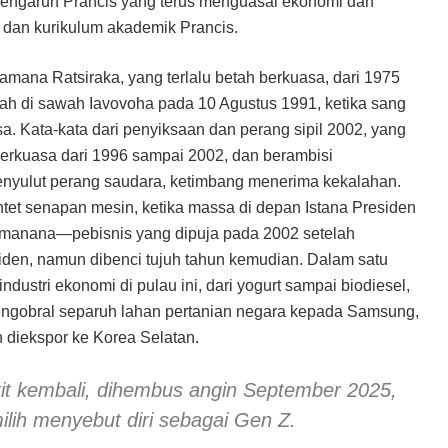
pengaruh Prancis yang terus menguasai ekonomi dan
 dan kurikulum akademik Prancis.
mana Ratsiraka, yang terlalu betah berkuasa, dari 1975
ah di sawah Iavovoha pada 10 Agustus 1991, ketika sang
. Kata-kata dari penyiksaan dan perang sipil 2002, yang
erkuasa dari 1996 sampai 2002, dan berambisi
enyulut perang saudara, ketimbang menerima kekalahan.
ntet senapan mesin, ketika massa di depan Istana Presiden
omanana—pebisnis yang dipuja pada 2002 setelah
esiden, namun dibenci tujuh tahun kemudian. Dalam satu
ndustri ekonomi di pulau ini, dari yogurt sampai biodiesel,
mengobral separuh lahan pertanian negara kepada Samsung,
 diekspor ke Korea Selatan.
gkit kembali, dihembus angin September 2025,
ih menyebut diri sebagai Gen Z.