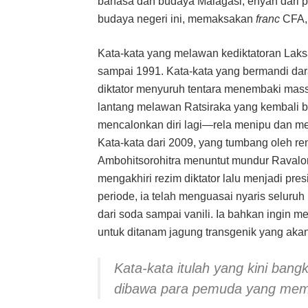
bahasa dan budaya Malagasi, enyah dari 
budaya negeri ini, memaksakan
franc
CFA,
Kata-kata yang melawan kediktatoran Laksa
sampai 1991. Kata-kata yang bermandi dar
diktator menyuruh tentara menembaki massa
lantang melawan Ratsiraka yang kembali b
mencalonkan diri lagi—rela menipu dan m
Kata-kata dari 2009, yang tumbang oleh re
Ambohitsorohitra menuntut mundur Raval
mengakhiri rezim diktator lalu menjadi pr
periode, ia telah menguasai nyaris seluruh i
dari soda sampai vanili. Ia bahkan ingin 
untuk ditanam jagung transgenik yang akan
Kata-kata itulah yang kini ban
dibawa para pemuda yang memil