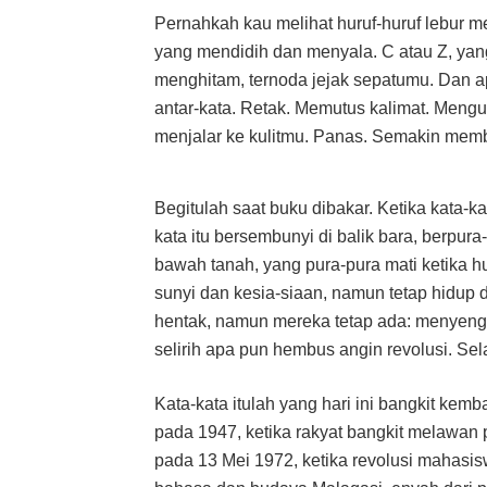
Pernahkah kau melihat huruf-huruf lebur me
yang mendidih dan menyala. C atau Z, yan
menghitam, ternoda jejak sepatumu. Dan api
antar-kata. Retak. Memutus kalimat. Meng
menjalar ke kulitmu. Panas. Semakin mem
Begitulah saat buku dibakar. Ketika kata-ka
kata itu bersembunyi di balik bara, berpur
bawah tanah, yang pura-pura mati ketika hu
sunyi dan kesia-siaan, namun tetap hidup 
hentak, namun mereka tetap ada: menyenga
selirih apa pun hembus angin revolusi. Sela
Kata-kata itulah yang hari ini bangkit kem
pada 1947, ketika rakyat bangkit melawan 
pada 13 Mei 1972, ketika revolusi mahasi