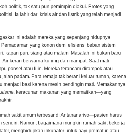
koh politik, tak satu pun pemimpin diakui. Protes yang
itisi. Ia lahir dari krisis air dan listrik yang telah menjadi
agaskar ini adalah mereka yang sepanjang hidupnya
. Pemadaman yang konon demi efisiensi beban sistem
 hari, kapan pun, siang atau malam. Masalah ini bukan baru
. Air keran berwarna kuning dan mampat. Saat mati
pu ponsel atau lilin. Mereka terancam dirampok atau
jalan padam. Para remaja tak berani keluar rumah, karena
ku menjadi basi karena mesin pendingin mati. Memakannya
ulisme,
keracunan makanan yang mematikan—yang
akhir.
umah sakit umum terbesar di Antananarivo—pasien harus
n sendiri. Namun, bagaimana mungkin rumah sakit bekerja
lator, menghidupkan inkubator untuk bayi prematur, atau