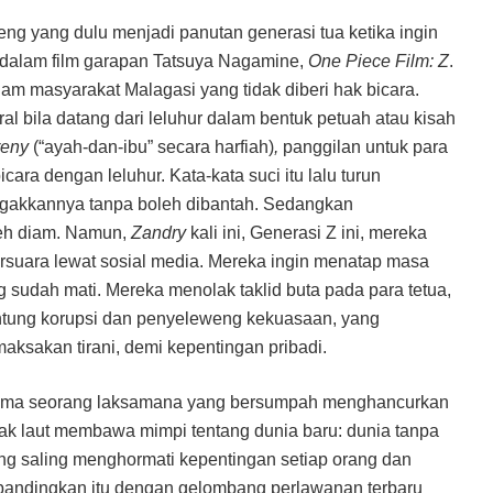
ng yang dulu menjadi panutan generasi tua ketika ingin
i dalam film garapan Tatsuya Nagamine,
One Piece Film: Z
.
am masyarakat Malagasi yang tidak diberi hak bicara.
ral bila datang dari leluhur dalam bentuk petuah atau kisah
reny
(“ayah-dan-ibu” secara harfiah)
,
panggilan untuk para
ara dengan leluhur. Kata-kata suci itu lalu turun
egakkannya tanpa boleh dibantah. Sedangkan
leh diam. Namun,
Zandry
kali ini, Generasi Z ini, mereka
rsuara lewat sosial media. Mereka ingin menatap masa
 sudah mati. Mereka menolak taklid buta pada para tetua,
 jantung korupsi dan penyeleweng kekuasaan, yang
aksakan tirani, demi kepentingan pribadi.
nama seorang laksamana yang bersumpah menghancurkan
ak laut membawa mimpi tentang dunia baru: dunia tanpa
ng saling menghormati kepentingan setiap orang dan
pi bandingkan itu dengan gelombang perlawanan terbaru