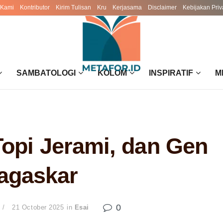
 Kami
Kontributor
Kirim Tulisan
Kru
Kerjasama
Disclaimer
Kebijakan Priv
SAMBATOLOGI
KOLOM
INSPIRATIF
M
Topi Jerami, dan Gen
agaskar
0
21 October 2025
in
Esai