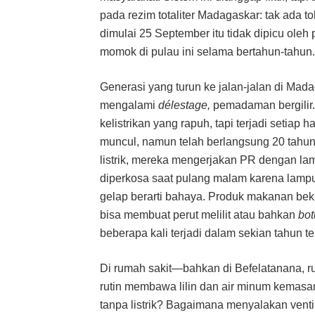
pada rezim totaliter Madagaskar: tak ada to
dimulai 25 September itu tidak dipicu oleh pol
momok di pulau ini selama bertahun-tahun.
Generasi yang turun ke jalan-jalan di Mad
mengalami
délestage,
pemadaman bergilir
kelistrikan yang rapuh, tapi terjadi setiap
muncul, namun telah berlangsung 20 tahun
listrik, mereka mengerjakan PR dengan lam
diperkosa saat pulang malam karena lampu 
gelap berarti bahaya. Produk makanan be
bisa membuat perut melilit atau bahkan
bot
beberapa kali terjadi dalam sekian tahun ter
Di rumah sakit—bahkan di Befelatanana, r
rutin membawa lilin dan air minum kemasa
tanpa listrik? Bagaimana menyalakan venti