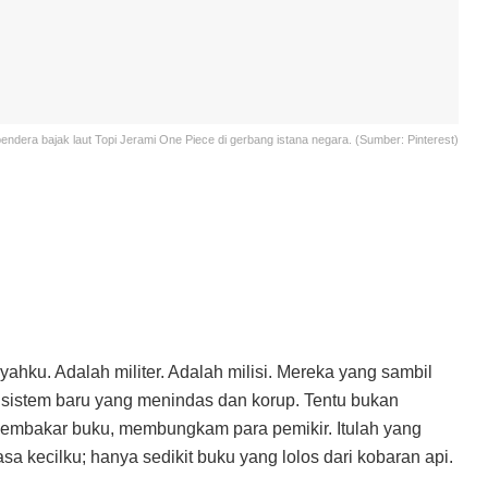
dera bajak laut Topi Jerami One Piece di gerbang istana negara. (Sumber: Pinterest)
ahku. Adalah militer. Adalah milisi. Mereka yang sambil
 sistem baru yang menindas dan korup. Tentu bukan
membakar buku, membungkam para pemikir. Itulah yang
a kecilku; hanya sedikit buku yang lolos dari kobaran api.