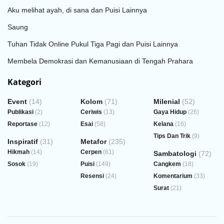
Aku melihat ayah, di sana dan Puisi Lainnya
Saung
Tuhan Tidak Online Pukul Tiga Pagi dan Puisi Lainnya
Membela Demokrasi dan Kemanusiaan di Tengah Prahara
Kategori
Event
(14)
Kolom
(71)
Milenial
(52)
Publikasi
(2)
Ceriwis
(13)
Gaya Hidup
(26)
Reportase
(12)
Esai
(58)
Kelana
(16)
Tips Dan Trik
(9)
Inspiratif
(31)
Metafor
(235)
Hikmah
(14)
Cerpen
(61)
Sambatologi
(72)
Sosok
(19)
Puisi
(149)
Cangkem
(18)
Resensi
(24)
Komentarium
(33)
Surat
(21)