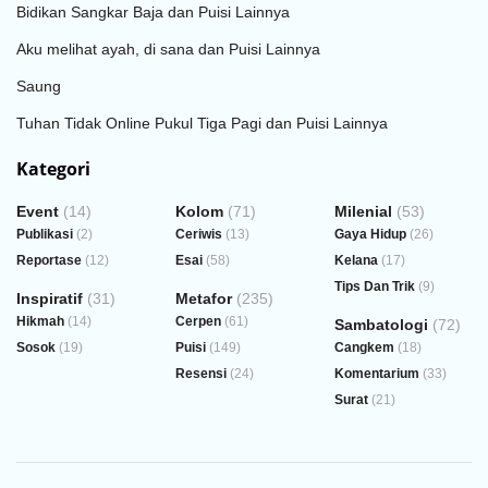
Bidikan Sangkar Baja dan Puisi Lainnya
Aku melihat ayah, di sana dan Puisi Lainnya
Saung
Tuhan Tidak Online Pukul Tiga Pagi dan Puisi Lainnya
Kategori
Event
(14)
Kolom
(71)
Milenial
(53)
Publikasi
(2)
Ceriwis
(13)
Gaya Hidup
(26)
Reportase
(12)
Esai
(58)
Kelana
(17)
Tips Dan Trik
(9)
Inspiratif
(31)
Metafor
(235)
Hikmah
(14)
Cerpen
(61)
Sambatologi
(72)
Sosok
(19)
Puisi
(149)
Cangkem
(18)
Resensi
(24)
Komentarium
(33)
Surat
(21)