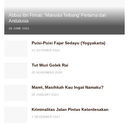
Abbas Ibn Firnas: ‘Manusia Terbang’ Pertama dari
Andalusia
29 JUNE 2021
Puisi-Puisi Fajar Sedayu (Yogyakarta)
31 OCTOBER 2020
Tut Wuri Golek Rai
25 NOVEMBER 2020
Maret, Masihkah Kau Ingat Namaku?
28 JANUARY 2021
Kriminalitas Jalan Pintas Keterdesakan
7 DECEMBER 2021