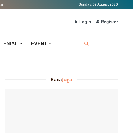
si
Sunday, 09 August 2026
Login
Register
ILENIAL
EVENT
Baca
Juga