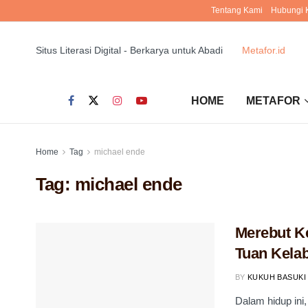
Tentang Kami
Hubungi 
Situs Literasi Digital - Berkarya untuk Abadi
Metafor.id
HOME
METAFOR
Home
Tag
michael ende
Tag:
michael ende
Merebut K
Tuan Kela
BY
KUKUH BASUKI
Dalam hidup ini