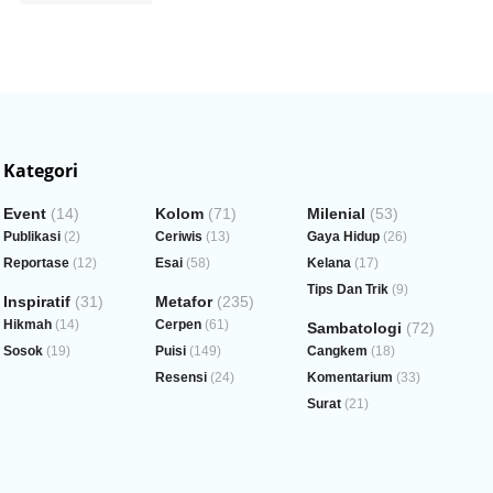
Kategori
Event
(14)
Kolom
(71)
Milenial
(53)
Publikasi
(2)
Ceriwis
(13)
Gaya Hidup
(26)
Reportase
(12)
Esai
(58)
Kelana
(17)
Tips Dan Trik
(9)
Inspiratif
(31)
Metafor
(235)
Hikmah
(14)
Cerpen
(61)
Sambatologi
(72)
Sosok
(19)
Puisi
(149)
Cangkem
(18)
Resensi
(24)
Komentarium
(33)
Surat
(21)