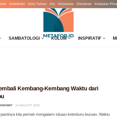
Kami
Kontributor
Kirim Tulisan
Kru
Kerjasama
Disclaimer
Kebijakan Priva
SAMBATOLOGI
KOLOM
INSPIRATIF
M
embali Kembang-Kembang Waktu dari
bu
 RAHMAT
24 AUGUST 2025
, pastinya kita pernah mengalami situasi keterburu-buruan. Waktu