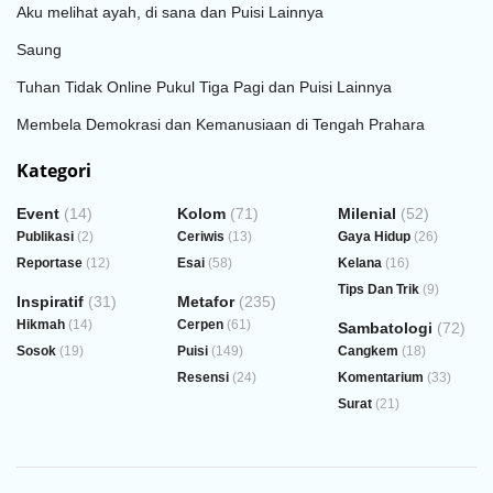
Aku melihat ayah, di sana dan Puisi Lainnya
Saung
Tuhan Tidak Online Pukul Tiga Pagi dan Puisi Lainnya
Membela Demokrasi dan Kemanusiaan di Tengah Prahara
Kategori
Event
(14)
Kolom
(71)
Milenial
(52)
Publikasi
(2)
Ceriwis
(13)
Gaya Hidup
(26)
Reportase
(12)
Esai
(58)
Kelana
(16)
Tips Dan Trik
(9)
Inspiratif
(31)
Metafor
(235)
Hikmah
(14)
Cerpen
(61)
Sambatologi
(72)
Sosok
(19)
Puisi
(149)
Cangkem
(18)
Resensi
(24)
Komentarium
(33)
Surat
(21)