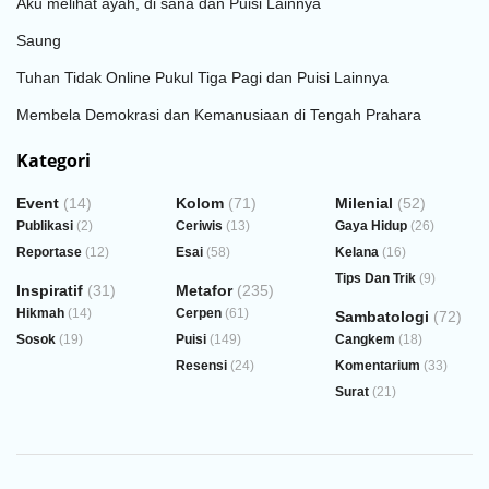
Aku melihat ayah, di sana dan Puisi Lainnya
Saung
Tuhan Tidak Online Pukul Tiga Pagi dan Puisi Lainnya
Membela Demokrasi dan Kemanusiaan di Tengah Prahara
Kategori
Event
(14)
Kolom
(71)
Milenial
(52)
Publikasi
(2)
Ceriwis
(13)
Gaya Hidup
(26)
Reportase
(12)
Esai
(58)
Kelana
(16)
Tips Dan Trik
(9)
Inspiratif
(31)
Metafor
(235)
Hikmah
(14)
Cerpen
(61)
Sambatologi
(72)
Sosok
(19)
Puisi
(149)
Cangkem
(18)
Resensi
(24)
Komentarium
(33)
Surat
(21)