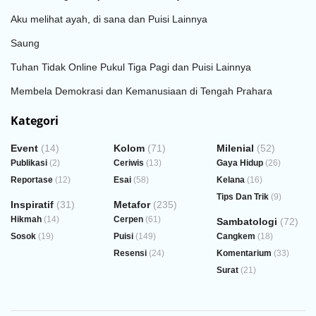
Aku melihat ayah, di sana dan Puisi Lainnya
Saung
Tuhan Tidak Online Pukul Tiga Pagi dan Puisi Lainnya
Membela Demokrasi dan Kemanusiaan di Tengah Prahara
Kategori
Event
(14)
Kolom
(71)
Milenial
(52)
Publikasi
(2)
Ceriwis
(13)
Gaya Hidup
(26)
Reportase
(12)
Esai
(58)
Kelana
(16)
Tips Dan Trik
(9)
Inspiratif
(31)
Metafor
(235)
Hikmah
(14)
Cerpen
(61)
Sambatologi
(72)
Sosok
(19)
Puisi
(149)
Cangkem
(18)
Resensi
(24)
Komentarium
(33)
Surat
(21)