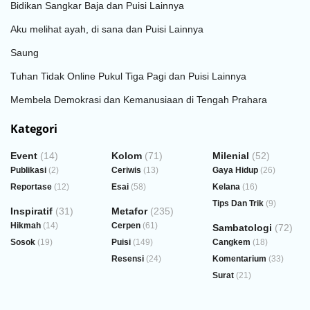
Bidikan Sangkar Baja dan Puisi Lainnya
Aku melihat ayah, di sana dan Puisi Lainnya
Saung
Tuhan Tidak Online Pukul Tiga Pagi dan Puisi Lainnya
Membela Demokrasi dan Kemanusiaan di Tengah Prahara
Kategori
Event
(14)
Kolom
(71)
Milenial
(52)
Publikasi
(2)
Ceriwis
(13)
Gaya Hidup
(26)
Reportase
(12)
Esai
(58)
Kelana
(16)
Tips Dan Trik
(9)
Inspiratif
(31)
Metafor
(235)
Hikmah
(14)
Cerpen
(61)
Sambatologi
(72)
Sosok
(19)
Puisi
(149)
Cangkem
(18)
Resensi
(24)
Komentarium
(33)
Surat
(21)