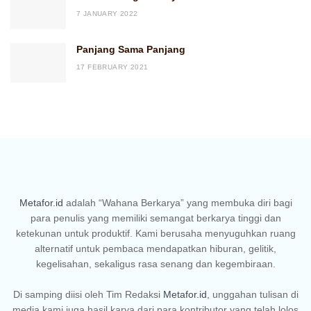
7 JANUARY 2022
Panjang Sama Panjang
17 FEBRUARY 2021
Metafor.id
adalah “Wahana Berkarya” yang membuka diri bagi
para penulis yang memiliki semangat berkarya tinggi dan
ketekunan untuk produktif. Kami berusaha menyuguhkan ruang
alternatif untuk pembaca mendapatkan hiburan, gelitik,
kegelisahan, sekaligus rasa senang dan kegembiraan.
Di samping diisi oleh Tim Redaksi
Metafor.id
, unggahan tulisan di
media kami juga hasil karya dari para kontributor yang telah lolos