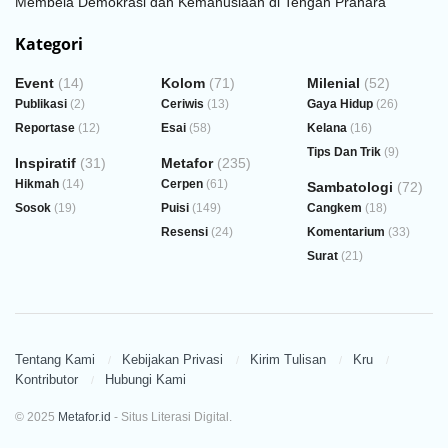
Membela Demokrasi dan Kemanusiaan di Tengah Prahara
Kategori
Event
(14)
Kolom
(71)
Milenial
(52)
Publikasi
(2)
Ceriwis
(13)
Gaya Hidup
(26)
Reportase
(12)
Esai
(58)
Kelana
(16)
Tips Dan Trik
(9)
Inspiratif
(31)
Metafor
(235)
Hikmah
(14)
Cerpen
(61)
Sambatologi
(72)
Sosok
(19)
Puisi
(149)
Cangkem
(18)
Resensi
(24)
Komentarium
(33)
Surat
(21)
Tentang Kami
Kebijakan Privasi
Kirim Tulisan
Kru
Kontributor
Hubungi Kami
© 2025
Metafor.id
- Situs Literasi Digital.