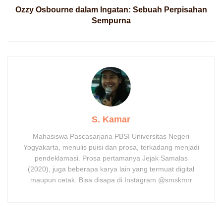
Ozzy Osbourne dalam Ingatan: Sebuah Perpisahan
Sempurna
S. Kamar
Mahasiswa Pascasarjana PBSI Universitas Negeri
Yogyakarta, menulis puisi dan prosa, terkadang menjadi
pendeklamasi. Prosa pertamanya Jejak Samalas
(2020), juga beberapa karya lain yang termuat digital
maupun cetak. Bisa disapa di Instagram @smskmrr