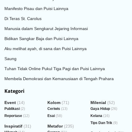
Manifesto Pisau dan Puisi Lainnya
Di Teras St. Carolus
Manusia dalam Sengkarut Jejaring Informasi
Bidikan Sangkar Baja dan Puisi Lainnya
Aku melihat ayah, di sana dan Puisi Lainnya
Saung
Tuhan Tidak Online Pukul Tiga Pagi dan Puisi Lainnya
Membela Demokrasi dan Kemanusiaan di Tengah Prahara
Kategori
Event
(14)
Kolom
(71)
Milenial
(52)
Publikasi
(2)
Ceriwis
(13)
Gaya Hidup
(26)
Reportase
(12)
Esai
(58)
Kelana
(16)
Tips Dan Trik
(9)
Inspiratif
(31)
Metafor
(235)