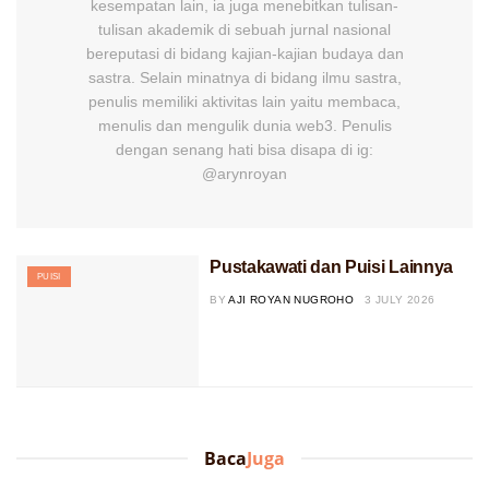
kesempatan lain, ia juga menebitkan tulisan-
tulisan akademik di sebuah jurnal nasional
bereputasi di bidang kajian-kajian budaya dan
sastra. Selain minatnya di bidang ilmu sastra,
penulis memiliki aktivitas lain yaitu membaca,
menulis dan mengulik dunia web3. Penulis
dengan senang hati bisa disapa di ig:
@arynroyan
Pustakawati dan Puisi Lainnya
PUISI
BY
AJI ROYAN NUGROHO
3 JULY 2026
Baca
Juga