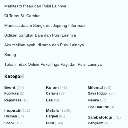
Manifesto Pisau dan Puisi Lainnya
Di Teras St. Carolus
Manusia dalam Sengkarut Jejaring Informasi
Bidikan Sangkar Baja dan Puisi Lainnya
Aku melihat ayah, di sana dan Puisi Lainnya
Saung
Tuhan Tidak Online Pukul Tiga Pagi dan Puisi Lainnya
Kategori
Event
(14)
Kolom
(71)
Milenial
(53)
Publikasi
(2)
Ceriwis
(13)
Gaya Hidup
(26)
Reportase
(12)
Esai
(58)
Kelana
(17)
Tips Dan Trik
(9)
Inspiratif
(31)
Metafor
(235)
Hikmah
(14)
Cerpen
(61)
Sambatologi
(72)
Sosok
(19)
Puisi
(149)
Cangkem
(18)