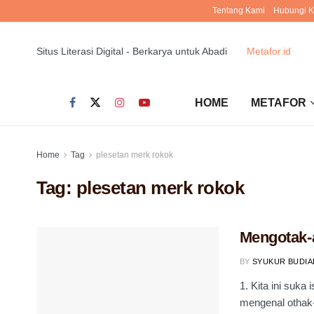
Tentang Kami
Hubungi 
Situs Literasi Digital - Berkarya untuk Abadi
Metafor.id
HOME
METAFOR
Home
Tag
plesetan merk rokok
Tag:
plesetan merk rokok
Mengotak-
BY
SYUKUR BUDI
1. Kita ini suka
mengenal othak-a