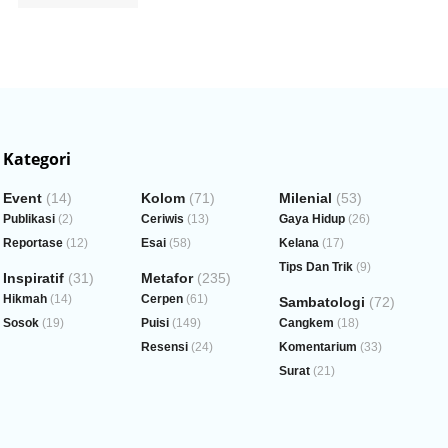
Kategori
Event
(14)
Kolom
(71)
Milenial
(53)
Publikasi
(2)
Ceriwis
(13)
Gaya Hidup
(26)
Reportase
(12)
Esai
(58)
Kelana
(17)
Tips Dan Trik
(9)
Inspiratif
(31)
Metafor
(235)
Hikmah
(14)
Cerpen
(61)
Sambatologi
(72)
Sosok
(19)
Puisi
(149)
Cangkem
(18)
Resensi
(24)
Komentarium
(33)
Surat
(21)