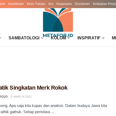
Kami
Kontributor
Kirim Tulisan
Kru
Kerjasama
Disclaimer
Kebijakan Priva
SAMBATOLOGI
KOLOM
INSPIRATIF
M
atik Singkatan Merk Rokok
ARDJO
5 MARCH 2021
 iseng. Apa saja kita kupas dan analisis. Dalam budaya Jawa kita
thik gathuk. Setiap peristiwa ...