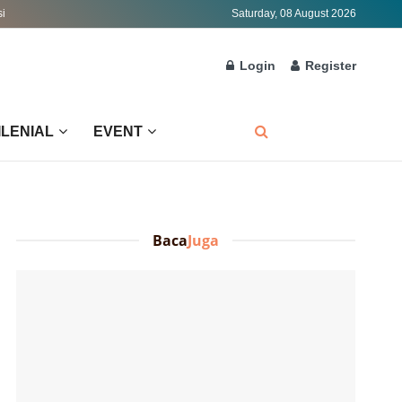
si
Saturday, 08 August 2026
Login
Register
ILENIAL
EVENT
Baca
Juga