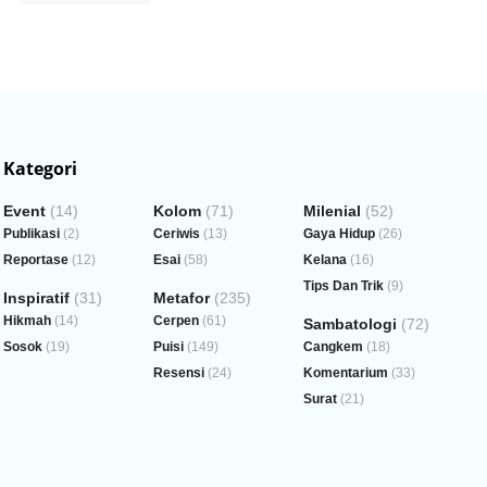
Kategori
Event
(14)
Kolom
(71)
Milenial
(52)
Publikasi
(2)
Ceriwis
(13)
Gaya Hidup
(26)
Reportase
(12)
Esai
(58)
Kelana
(16)
Tips Dan Trik
(9)
Inspiratif
(31)
Metafor
(235)
Hikmah
(14)
Cerpen
(61)
Sambatologi
(72)
Sosok
(19)
Puisi
(149)
Cangkem
(18)
Resensi
(24)
Komentarium
(33)
Surat
(21)