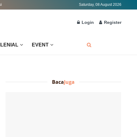
si
Saturday, 08 August 2026
Login
Register
ILENIAL
EVENT
Baca
Juga