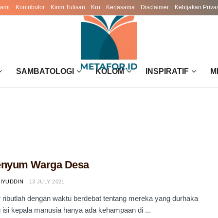
Kami
Kontributor
Kirim Tulisan
Kru
Kerjasama
Disclaimer
Kebijakan Priva
SAMBATOLOGI
KOLOM
INSPIRATIF
M
Senyum Warga Desa
LIYUDDIN
13 JULY 2021
 ributlah dengan waktu berdebat tentang mereka yang durhaka
 isi kepala manusia hanya ada kehampaan di ...