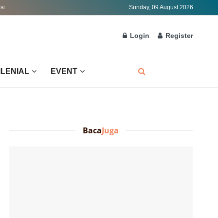
si
Sunday, 09 August 2026
Login
Register
ILENIAL
EVENT
Baca
Juga