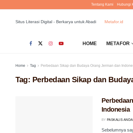
Tentang Kami
Hubungi 
Situs Literasi Digital - Berkarya untuk Abadi
Metafor.id
HOME
METAFOR
Home
Tag
Perbedaan Sikap dan Budaya Orang Jerman dan Indone
Tag:
Perbedaan Sikap dan Buday
Perbedaan
Indonesia
BY
PASKALIS ANDA
Sebelumnya say