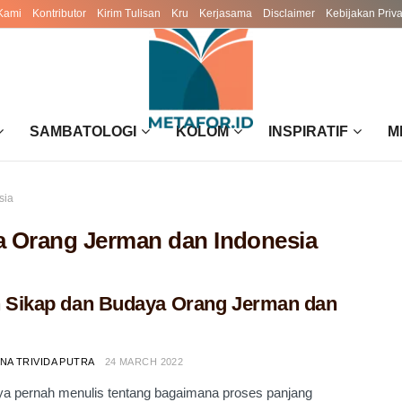
Kami
Kontributor
Kirim Tulisan
Kru
Kerjasama
Disclaimer
Kebijakan Priva
SAMBATOLOGI
KOLOM
INSPIRATIF
M
sia
a Orang Jerman dan Indonesia
 Sikap dan Budaya Orang Jerman dan
NA TRIVIDA PUTRA
24 MARCH 2022
a pernah menulis tentang bagaimana proses panjang