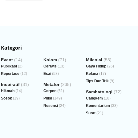
Kategori
Event
(14)
Kolom
(71)
Milenial
(53)
Publikasi
(2)
Ceriwis
(13)
Gaya Hidup
(26)
Reportase
(12)
Esai
(58)
Kelana
(17)
Tips Dan Trik
(9)
Inspiratif
(31)
Metafor
(235)
Hikmah
(14)
Cerpen
(61)
Sambatologi
(72)
Sosok
(19)
Puisi
(149)
Cangkem
(18)
Resensi
(24)
Komentarium
(33)
Surat
(21)