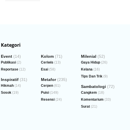
Kategori
Event
(14)
Kolom
(71)
Milenial
(52)
Publikasi
(2)
Ceriwis
(13)
Gaya Hidup
(26)
Reportase
(12)
Esai
(58)
Kelana
(16)
Tips Dan Trik
(9)
Inspiratif
(31)
Metafor
(235)
Hikmah
(14)
Cerpen
(61)
Sambatologi
(72)
Sosok
(19)
Puisi
(149)
Cangkem
(18)
Resensi
(24)
Komentarium
(33)
Surat
(21)