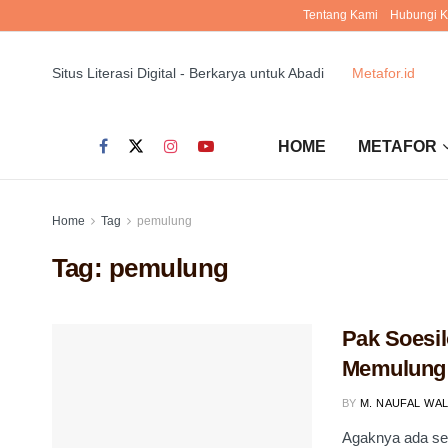
Tentang Kami
Hubungi 
Situs Literasi Digital - Berkarya untuk Abadi
Metafor.id
HOME
METAFOR
Home
Tag
pemulung
Tag:
pemulung
Pak Soesil
Memulung
BY
M. NAUFAL WA
Agaknya ada se