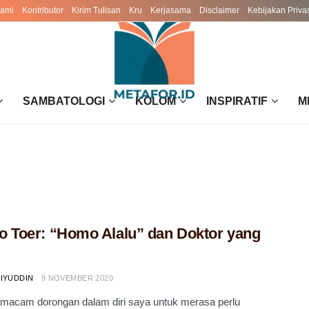
Kami
Kontributor
Kirim Tulisan
Kru
Kerjasama
Disclaimer
Kebijakan Priva
SAMBATOLOGI
KOLOM
INSPIRATIF
M
o Toer: “Homo Alalu” dan Doktor yang
LIYUDDIN
9 NOVEMBER 2020
macam dorongan dalam diri saya untuk merasa perlu