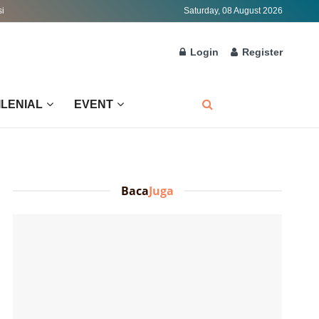
si
Saturday, 08 August 2026
Login
Register
ILENIAL
EVENT
Baca
Juga