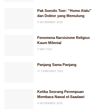
Pak Soesilo Toer: “Homo Alalu”
dan Doktor yang Memulung
9 NOVEMBER 2020
Fenomena Narsisisme Religius
Kaum Milenial
3 MAY 2021
Panjang Sama Panjang
17 FEBRUARY 2021
Ketika Seorang Perempuan
Membaca Nawal el-Saadawi
4 NOVEMBER 2020