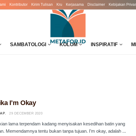
ami
Kontributor
Kirim Tulisan
Kru
Kerjasama
Disclaimer
Kebijakan Privas
SAMBATOLOGI
KOLOM
INSPIRATIF
M
ika I’m Okay
A P.
29 DECEMBER 2020
kian lama terpendam kadang menyisakan kesedihan batin yang
n. Memendamnya tentu bukan tanpa tujuan. I’m okay, adalah ...