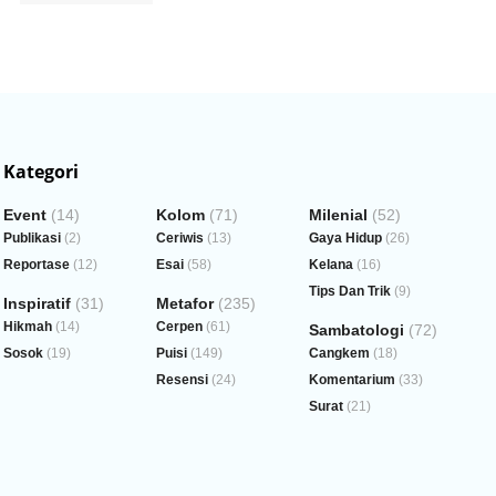
Kategori
Event
(14)
Kolom
(71)
Milenial
(52)
Publikasi
(2)
Ceriwis
(13)
Gaya Hidup
(26)
Reportase
(12)
Esai
(58)
Kelana
(16)
Tips Dan Trik
(9)
Inspiratif
(31)
Metafor
(235)
Hikmah
(14)
Cerpen
(61)
Sambatologi
(72)
Sosok
(19)
Puisi
(149)
Cangkem
(18)
Resensi
(24)
Komentarium
(33)
Surat
(21)