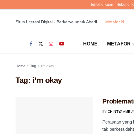
Tentang Kami
Hubungi K
Situs Literasi Digital - Berkarya untuk Abadi
Metafor.id
HOME
METAFOR
Home
Tag
i'm okay
Tag:
i’m okay
Problemat
BY
CHINTYA AMELY
Perasaan yang 
tak berkesudaha