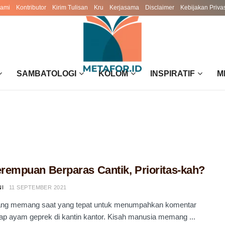
Kami
Kontributor
Kirim Tulisan
Kru
Kerjasama
Disclaimer
Kebijakan Priva
SAMBATOLOGI
KOLOM
INSPIRATIF
M
rempuan Berparas Cantik, Prioritas-kah?
NI
11 SEPTEMBER 2021
siang memang saat yang tepat untuk menumpahkan komentar
p ayam geprek di kantin kantor. Kisah manusia memang ...