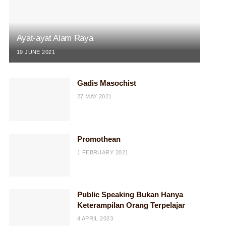
Ayat-ayat Alam Raya
19 JUNE 2021
Gadis Masochist
27 MAY 2021
Promothean
1 FEBRUARY 2021
Public Speaking Bukan Hanya
Keterampilan Orang Terpelajar
4 APRIL 2023