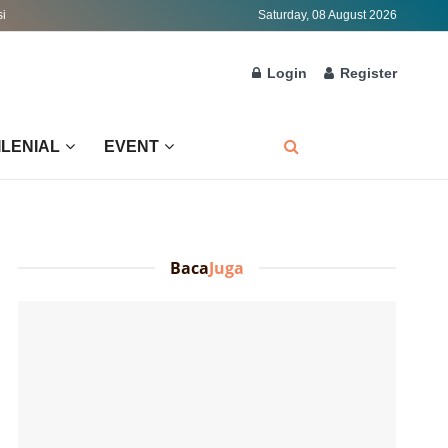
si
Saturday, 08 August 2026
Login
Register
ILENIAL
EVENT
Baca
Juga