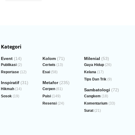
Kategori
Event
(14)
Kolom
(71)
Milenial
(53)
Publikasi
(2)
Ceriwis
(13)
Gaya Hidup
(26)
Reportase
(12)
Esai
(58)
Kelana
(17)
Tips Dan Trik
(9)
Inspiratif
(31)
Metafor
(235)
Hikmah
(14)
Cerpen
(61)
Sambatologi
(72)
Sosok
(19)
Puisi
(149)
Cangkem
(18)
Resensi
(24)
Komentarium
(33)
Surat
(21)