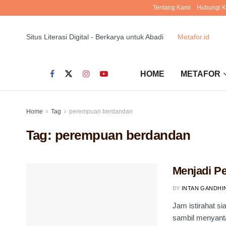
Tentang Kami
Hubungi 
Situs Literasi Digital - Berkarya untuk Abadi
Metafor.id
HOME
METAFOR
Home
Tag
perempuan berdandan
Tag:
perempuan berdandan
Menjadi Pe
BY
INTAN GANDHI
Jam istirahat 
sambil menyanta