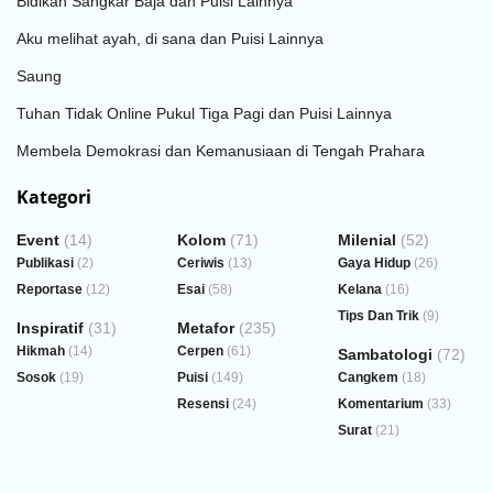
Bidikan Sangkar Baja dan Puisi Lainnya
Aku melihat ayah, di sana dan Puisi Lainnya
Saung
Tuhan Tidak Online Pukul Tiga Pagi dan Puisi Lainnya
Membela Demokrasi dan Kemanusiaan di Tengah Prahara
Kategori
Event
(14)
Kolom
(71)
Milenial
(52)
Publikasi
(2)
Ceriwis
(13)
Gaya Hidup
(26)
Reportase
(12)
Esai
(58)
Kelana
(16)
Tips Dan Trik
(9)
Inspiratif
(31)
Metafor
(235)
Hikmah
(14)
Cerpen
(61)
Sambatologi
(72)
Sosok
(19)
Puisi
(149)
Cangkem
(18)
Resensi
(24)
Komentarium
(33)
Surat
(21)