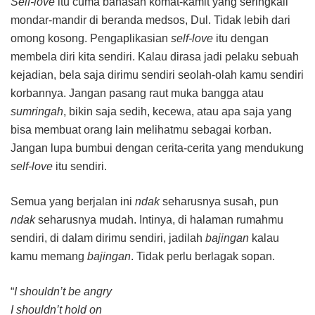
Self-love
itu cuma bahasan komat-kamit yang seringkali
mondar-mandir di beranda medsos, Dul. Tidak lebih dari
omong kosong. Pengaplikasian
self-love
itu dengan
membela diri kita sendiri. Kalau dirasa jadi pelaku sebuah
kejadian, bela saja dirimu sendiri seolah-olah kamu sendiri
korbannya. Jangan pasang raut muka bangga atau
sumringah
, bikin saja sedih, kecewa, atau apa saja yang
bisa membuat orang lain melihatmu sebagai korban.
Jangan lupa bumbui dengan cerita-cerita yang mendukung
self-love
itu sendiri.
Semua yang berjalan ini
ndak
seharusnya susah, pun
ndak
seharusnya mudah. Intinya, di halaman rumahmu
sendiri, di dalam dirimu sendiri, jadilah
bajingan
kalau
kamu memang
bajingan
. Tidak perlu berlagak sopan.
“
I shouldn’t be angry
I shouldn’t hold on