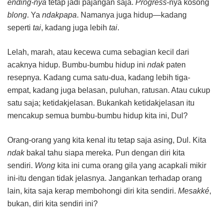
ending-nya
tetap jadi pajangan saja.
Progress
-nya kosong
blong
. Ya
ndakpapa
. Namanya juga hidup—kadang
seperti
tai
, kadang juga lebih
tai
.
Lelah, marah, atau kecewa cuma sebagian kecil dari
acaknya hidup. Bumbu-bumbu hidup ini
ndak
paten
resepnya. Kadang cuma satu-dua, kadang lebih tiga-
empat, kadang juga belasan, puluhan, ratusan. Atau cukup
satu saja; ketidakjelasan. Bukankah ketidakjelasan itu
mencakup semua bumbu-bumbu hidup kita ini, Dul?
Orang-orang yang kita kenal itu tetap saja asing, Dul. Kita
ndak
bakal tahu siapa mereka. Pun dengan diri kita
sendiri.
Wong
kita ini cuma orang gila yang acapkali mikir
ini-itu dengan tidak jelasnya. Jangankan terhadap orang
lain, kita saja kerap membohongi diri kita sendiri.
Mesakké
,
bukan, diri kita sendiri ini?