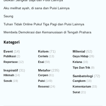
Aku melihat ayah, di sana dan Puisi Lainnya
Saung
Tuhan Tidak Online Pukul Tiga Pagi dan Puisi Lainnya
Membela Demokrasi dan Kemanusiaan di Tengah Prahara
Kategori
Event
(14)
Kolom
(71)
Milenial
(52)
Publikasi
(2)
Ceriwis
(13)
Gaya Hidup
(26)
Reportase
(12)
Esai
(58)
Kelana
(16)
Tips Dan Trik
(9)
Inspiratif
(31)
Metafor
(235)
Hikmah
(14)
Cerpen
(61)
Sambatologi
(72)
Sosok
(19)
Puisi
(149)
Cangkem
(18)
Resensi
(24)
Komentarium
(33)
Surat
(21)