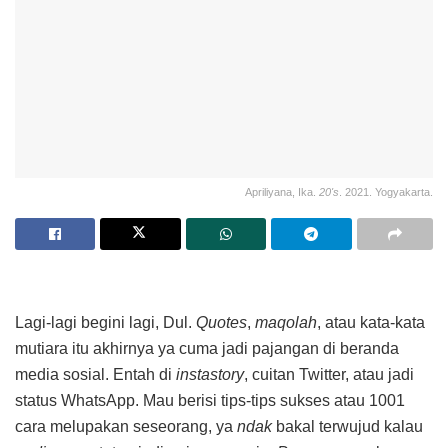
Apriliyana, Ika.
20's
. 2021. Yogyakarta.
Lagi-lagi begini lagi, Dul.
Quotes
,
maqolah
, atau kata-kata
mutiara itu akhirnya ya cuma jadi pajangan di beranda
media sosial. Entah di
instastory
, cuitan Twitter, atau jadi
status WhatsApp. Mau berisi tips-tips sukses atau 1001
cara melupakan seseorang, ya
ndak
bakal terwujud kalau