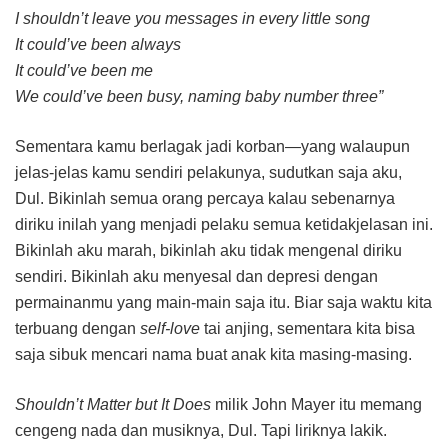
I shouldn’t leave you messages in every little song
It could’ve been always
It could’ve been me
We could’ve been busy, naming baby number three”
Sementara kamu berlagak jadi korban—yang walaupun
jelas-jelas kamu sendiri pelakunya, sudutkan saja aku,
Dul. Bikinlah semua orang percaya kalau sebenarnya
diriku inilah yang menjadi pelaku semua ketidakjelasan ini.
Bikinlah aku marah, bikinlah aku tidak mengenal diriku
sendiri. Bikinlah aku menyesal dan depresi dengan
permainanmu yang main-main saja itu. Biar saja waktu kita
terbuang dengan
self-love
tai anjing, sementara kita bisa
saja sibuk mencari nama buat anak kita masing-masing.
Shouldn’t Matter but It Does
milik John Mayer itu memang
cengeng nada dan musiknya, Dul. Tapi liriknya lakik.