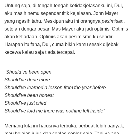
Untung saja, di tengah-tengah ketidakjelasanku ini, Dul,
aku masih nemu sependar titik kejelasan. John Mayer
yang ngasih tahu. Meskipun aku ini orangnya
pesimisan
,
setelah dengar pesan Mas Mayer aku jadi optimis. Optimis
akan ketiadaan. Optimis akan pesimisme-ku sendiri.
Harapan itu fana, Dul, cuma bikin kamu sesak dijebak
kecewa kalau saja tiada tercapai.
“Should’ve been open
Should’ve done more
Should’ve learned a lesson from the year before
Should’ve been honest
Should’ve just cried
Should’ve told me there was nothing left inside”
Memang kita ini harusnya terbuka, berbuat lebih banyak,
mau belajar, jujur, dan ceplas-ceplos saja. Tapi ya apa