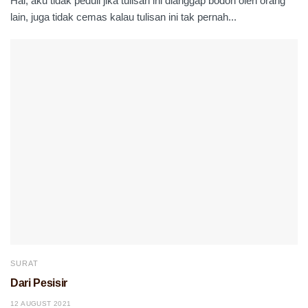
Hai, aku tidak peduli jika tulisan ini dianggap bodoh oleh orang
lain, juga tidak cemas kalau tulisan ini tak pernah...
SURAT
Dari Pesisir
12 AUGUST 2021