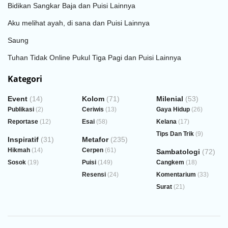
Bidikan Sangkar Baja dan Puisi Lainnya
Aku melihat ayah, di sana dan Puisi Lainnya
Saung
Tuhan Tidak Online Pukul Tiga Pagi dan Puisi Lainnya
Kategori
Event
(14)
Kolom
(71)
Milenial
(53)
Publikasi
(2)
Ceriwis
(13)
Gaya Hidup
(26)
Reportase
(12)
Esai
(58)
Kelana
(17)
Tips Dan Trik
(9)
Inspiratif
(31)
Metafor
(235)
Hikmah
(14)
Cerpen
(61)
Sambatologi
(72)
Sosok
(19)
Puisi
(149)
Cangkem
(18)
Resensi
(24)
Komentarium
(33)
Surat
(21)