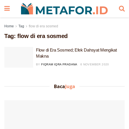
Home
Tag
flow di era sosmed
Tag:
flow di era sosmed
Flow di Era Sosmed; Efek Dahsyat Mengikat
Makna
BY
FIQRAM IQRA PRADANA
6 NOVEMBER 2020
Baca
Juga