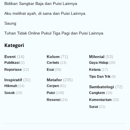
Bidikan Sangkar Baja dan Puisi Lainnya
Aku melihat ayah, di sana dan Puisi Lainnya
Saung
Tuhan Tidak Online Pukul Tiga Pagi dan Puisi Lainnya
Kategori
Event
(14)
Kolom
(71)
Milenial
(53)
Publikasi
(2)
Ceriwis
(13)
Gaya Hidup
(26)
Reportase
(12)
Esai
(58)
Kelana
(17)
Tips Dan Trik
(9)
Inspiratif
(31)
Metafor
(235)
Hikmah
(14)
Cerpen
(61)
Sambatologi
(72)
Sosok
(19)
Puisi
(149)
Cangkem
(18)
Resensi
(24)
Komentarium
(33)
Surat
(21)