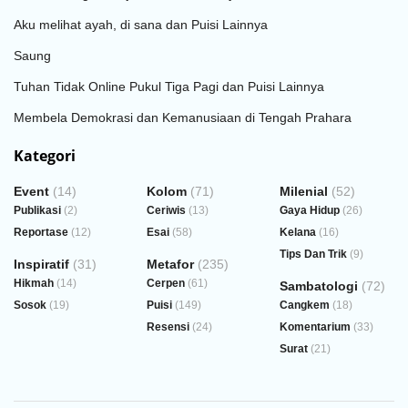
Aku melihat ayah, di sana dan Puisi Lainnya
Saung
Tuhan Tidak Online Pukul Tiga Pagi dan Puisi Lainnya
Membela Demokrasi dan Kemanusiaan di Tengah Prahara
Kategori
Event
(14)
Kolom
(71)
Milenial
(52)
Publikasi
(2)
Ceriwis
(13)
Gaya Hidup
(26)
Reportase
(12)
Esai
(58)
Kelana
(16)
Tips Dan Trik
(9)
Inspiratif
(31)
Metafor
(235)
Hikmah
(14)
Cerpen
(61)
Sambatologi
(72)
Sosok
(19)
Puisi
(149)
Cangkem
(18)
Resensi
(24)
Komentarium
(33)
Surat
(21)