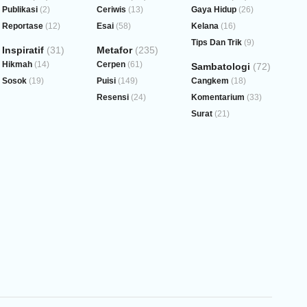
Publikasi
(2)
Ceriwis
(13)
Gaya Hidup
(26)
Reportase
(12)
Esai
(58)
Kelana
(16)
Tips Dan Trik
(9)
Inspiratif
(31)
Metafor
(235)
Hikmah
(14)
Cerpen
(61)
Sambatologi
(72)
Sosok
(19)
Puisi
(149)
Cangkem
(18)
Resensi
(24)
Komentarium
(33)
Surat
(21)