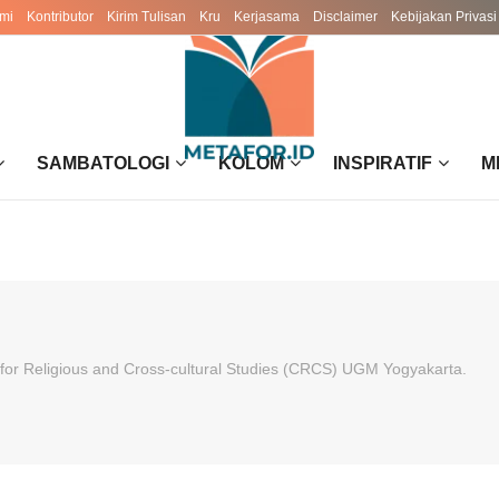
mi
Kontributor
Kirim Tulisan
Kru
Kerjasama
Disclaimer
Kebijakan Privasi
SAMBATOLOGI
KOLOM
INSPIRATIF
M
for Religious and Cross-cultural Studies (CRCS) UGM Yogyakarta.