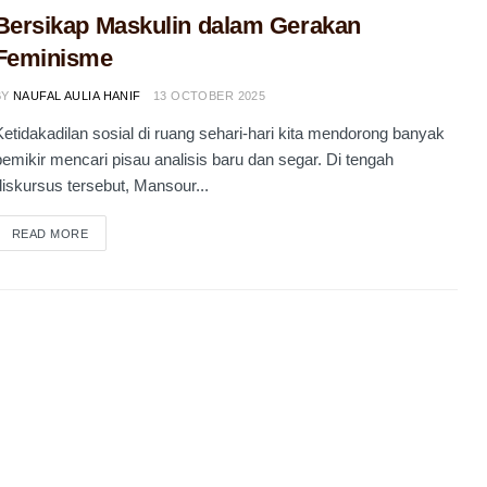
Bersikap Maskulin dalam Gerakan
Feminisme
BY
NAUFAL AULIA HANIF
13 OCTOBER 2025
Ketidakadilan sosial di ruang sehari-hari kita mendorong banyak
pemikir mencari pisau analisis baru dan segar. Di tengah
diskursus tersebut, Mansour...
DETAILS
READ MORE